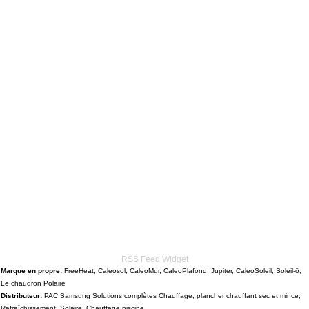
RSS Feed Widget
Marque en propre:
FreeHeat, Caleosol, CaleoMur, CaleoPlafond, Jupiter, CaleoSoleil, Soleil-ô,
Le chaudron Polaire
Distributeur:
PAC Samsung Solutions complètes Chauffage, plancher chauffant sec et mince,
Rafraîchissement, Solaire, Chauffage piscine