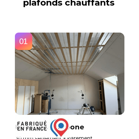
plafonds chauffants
01
ECO+ : bas carbone
30 mm seulement + parement