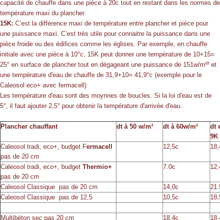
capacité de chauffe dans une pièce à 20c tout en restant dans les normes de
température maxi du plancher.
15K:
C’est la différence maxi de température entre plancher et pièce pour
une puissance maxi. C’est très utile pour connaitre la puissance dans une
pièce froide ou des édifices comme les églises. Par exemple, en chauffe
initiale avec une pièce à 10°c, 15K peut donner une température de 10+15=
25° en surface de plancher tout en dégageant une puissance de 151w/m²² et
une température d'eau de chauffe de 31,9+10= 41,9°c (exemple pour le
Caleosol eco+ avec fermacell)
Les température d'eau sont des moynnes de boucles. Si la loi d'eau est de
5°, il faut ajouter 2,5° pour obtenir la température d'arrivée d'eau.
Plancher chauffant
dt à 50 w/m²
dt à 60w/m²
dt 
9K
Caleosol tradi, eco+, budget F
ermacell
12,5c
18
pas de 20 cm
Caleosol tradi, eco+, budget
Thermio+
7.0c
12,
pas de 20 cm
Caleosol Classique pas de 20 cm
14,0c
21.
Caleosol Classique pas de 12,5
10,5c
18
Multibéton sec pas 20 cm
18.4c
18