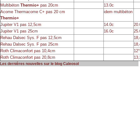
Multibéton
Thermio+
pas 20cm
13.0c
Acome Thermacome C+ pas 20 cm
idem multibéton
Thermio+
Jupiter V1 pas 12,5cm
14.0c
20
Jupiter V1 pas 25cm
16.0c
25
Rehau Dalsec Sys. F pas 12,5cm
18
Rehau Dalsec Sys. F pas 25cm
18
Roth Climaconfort pas 10,4cm
12
Roth Climaconfort pas 20,8cm
13,
Les dernières nouvelles sur le blog Caleosol