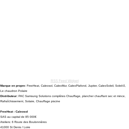
RSS Feed Widget
Marque en propre:
FreeHeat, Caleosol, CaleoMur, CaleoPlafond, Jupiter, CaleoSoleil, Soleil-ô,
Le chaudron Polaire
Distributeur:
PAC Samsung Solutions complètes Chauffage, plancher chauffant sec et mince,
Rafraîchissement, Solaire, Chauffage piscine
FreeHeat - Caleosol
SAS au capital de 85 000€
Ateliers: 6 Route des Boulonnières
41000 St Denis / Loire